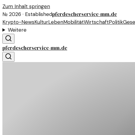
Zum Inhalt springen
pferdescherservice-mm.de
№
2026
· Established
Krypto-News
Kultur
Leben
Mobilität
Wirtschaft
Politik
Gese
Weitere
pferdescherservice-mm.de