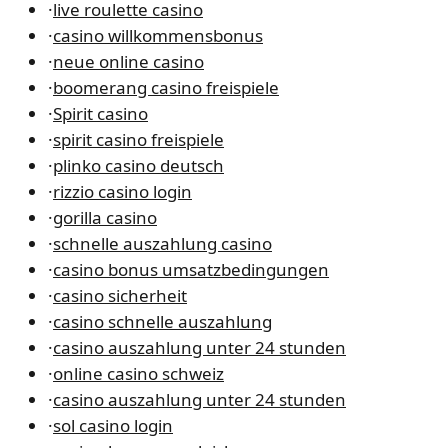
·
live roulette casino
·
casino willkommensbonus
·
neue online casino
·
boomerang casino freispiele
·
Spirit casino
·
spirit casino freispiele
·
plinko casino deutsch
·
rizzio casino login
·
gorilla casino
·
schnelle auszahlung casino
·
casino bonus umsatzbedingungen
·
casino sicherheit
·
casino schnelle auszahlung
·
casino auszahlung unter 24 stunden
·
online casino schweiz
·
casino auszahlung unter 24 stunden
·
sol casino login