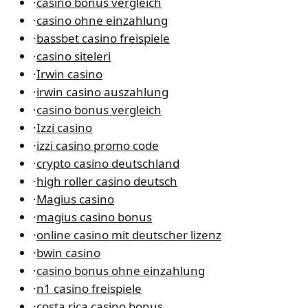
·
casino bonus vergleich
·
casino ohne einzahlung
·
bassbet casino freispiele
·
casino siteleri
·
Irwin casino
·
irwin casino auszahlung
·
casino bonus vergleich
·
Izzi casino
·
izzi casino promo code
·
crypto casino deutschland
·
high roller casino deutsch
·
Magius casino
·
magius casino bonus
·
online casino mit deutscher lizenz
·
bwin casino
·
casino bonus ohne einzahlung
·
n1 casino freispiele
·
costa rica casino bonus