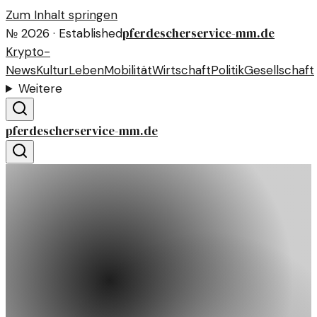
Zum Inhalt springen
pferdescherservice-mm.de
№
2026
· Established
Krypto-
News
Kultur
Leben
Mobilität
Wirtschaft
Politik
Gesellschaft
Weitere
pferdescherservice-mm.de