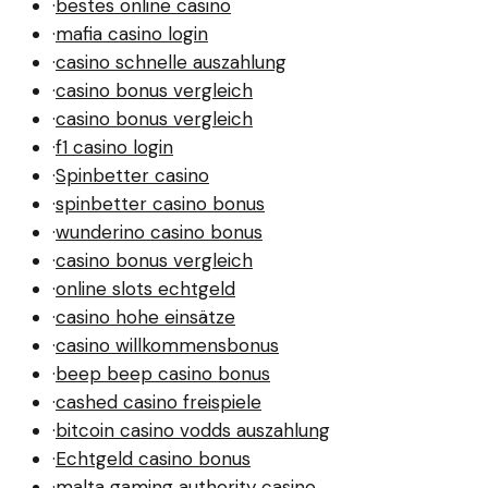
·
bestes online casino
·
mafia casino login
·
casino schnelle auszahlung
·
casino bonus vergleich
·
casino bonus vergleich
·
f1 casino login
·
Spinbetter casino
·
spinbetter casino bonus
·
wunderino casino bonus
·
casino bonus vergleich
·
online slots echtgeld
·
casino hohe einsätze
·
casino willkommensbonus
·
beep beep casino bonus
·
cashed casino freispiele
·
bitcoin casino vodds auszahlung
·
Echtgeld casino bonus
·
malta gaming authority casino