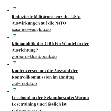
Reduzierte Militärpräsenz der USA:
Auswirkungen auf die NATO
susanne-wiegleb.de
Klimapolitik der CDU: Ein Wandel in der
Ausrichtung?
gerhard-kleinboeck.de
Kontroversen um die Auswahl der
Kontrollkommission im Landtag
ziel-mobil.de
Leseband in der Sekundarstufe: Warum
Lesetraining unerlässlich ist
not-in-tune.de