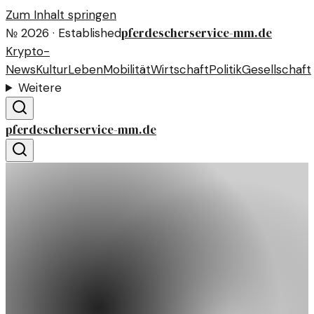
Zum Inhalt springen
pferdescherservice-mm.de
№
2026
· Established
Krypto-
News
Kultur
Leben
Mobilität
Wirtschaft
Politik
Gesellschaft
Weitere
pferdescherservice-mm.de