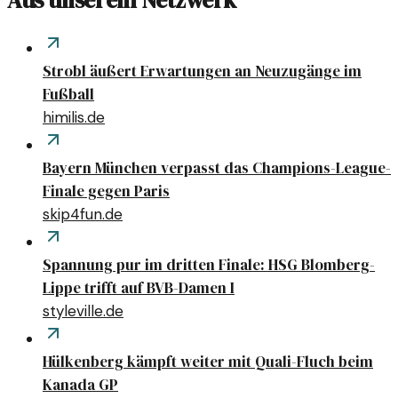
Aus unserem Netzwerk
Strobl äußert Erwartungen an Neuzugänge im
Fußball
himilis.de
Bayern München verpasst das Champions-League-
Finale gegen Paris
skip4fun.de
Spannung pur im dritten Finale: HSG Blomberg-
Lippe trifft auf BVB-Damen I
styleville.de
Hülkenberg kämpft weiter mit Quali-Fluch beim
Kanada GP