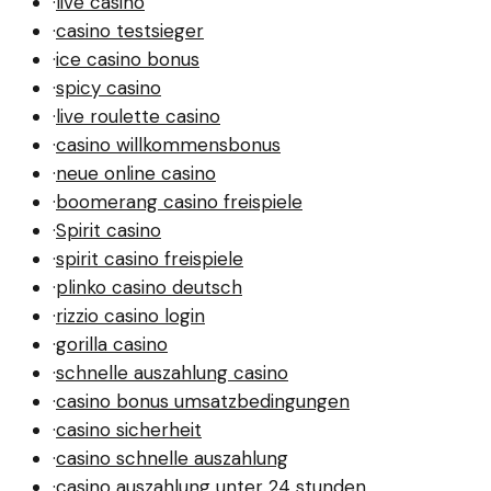
·
live casino
·
casino testsieger
·
ice casino bonus
·
spicy casino
·
live roulette casino
·
casino willkommensbonus
·
neue online casino
·
boomerang casino freispiele
·
Spirit casino
·
spirit casino freispiele
·
plinko casino deutsch
·
rizzio casino login
·
gorilla casino
·
schnelle auszahlung casino
·
casino bonus umsatzbedingungen
·
casino sicherheit
·
casino schnelle auszahlung
·
casino auszahlung unter 24 stunden