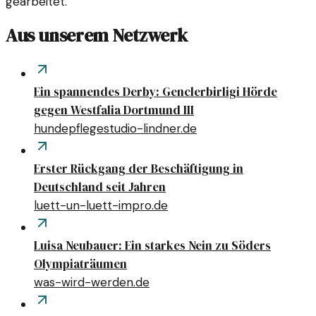
gearbeitet.
Aus unserem Netzwerk
Ein spannendes Derby: Genclerbirligi Hörde
gegen Westfalia Dortmund III
hundepflegestudio-lindner.de
Erster Rückgang der Beschäftigung in
Deutschland seit Jahren
luett-un-luett-impro.de
Luisa Neubauer: Ein starkes Nein zu Söders
Olympiaträumen
was-wird-werden.de