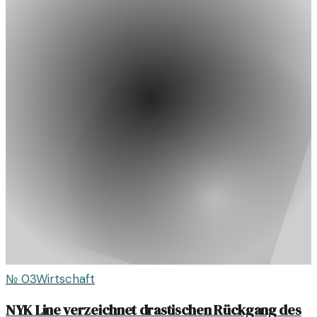
№
03
Wirtschaft
NYK Line verzeichnet drastischen Rückgang des