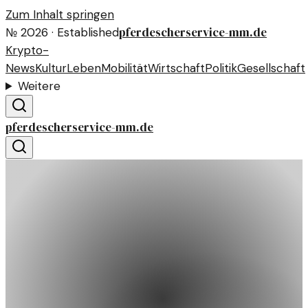
Zum Inhalt springen
pferdescherservice-mm.de
№
2026
· Established
Krypto-
News
Kultur
Leben
Mobilität
Wirtschaft
Politik
Gesellschaft
Weitere
pferdescherservice-mm.de