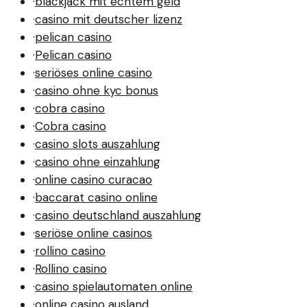
·
blackjack mit echtem geld
·
casino mit deutscher lizenz
·
pelican casino
·
Pelican casino
·
seriöses online casino
·
casino ohne kyc bonus
·
cobra casino
·
Cobra casino
·
casino slots auszahlung
·
casino ohne einzahlung
·
online casino curacao
·
baccarat casino online
·
casino deutschland auszahlung
·
seriöse online casinos
·
rollino casino
·
Rollino casino
·
casino spielautomaten online
·
online casino ausland