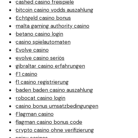
·
cashed casino freispiele
·
bitcoin casino vodds auszahlung
·
Echtgeld casino bonus
·
malta gaming authority casino
·
betano casino login
·
casino spielautomaten
·
Evolve casino
·
evolve casino seriös
·
gibraltar casino erfahrungen
·
F1 casino
·
f1 casino registrierung
·
baden baden casino auszahlung
·
robocat casino login
·
casino bonus umsatzbedingungen
·
Flagman casino
·
flagman casino bonus code
·
crypto casino ohne verifizierung
·
spicy casinos