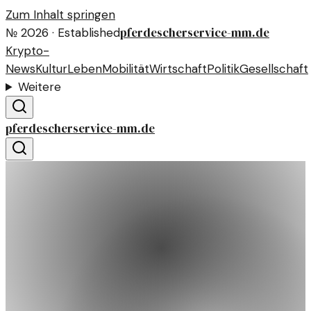
Zum Inhalt springen
pferdescherservice-mm.de
№
2026
· Established
Krypto-
News
Kultur
Leben
Mobilität
Wirtschaft
Politik
Gesellschaft
Weitere
pferdescherservice-mm.de