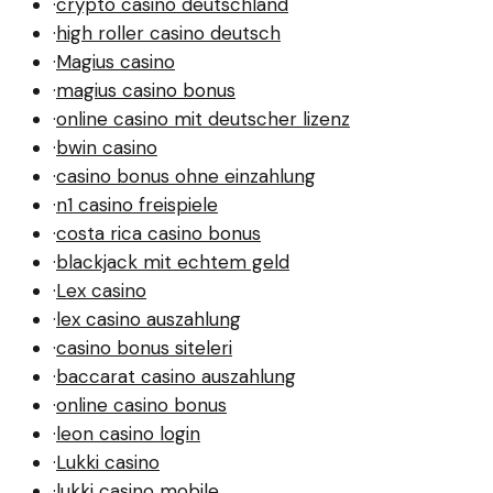
·
crypto casino deutschland
·
high roller casino deutsch
·
Magius casino
·
magius casino bonus
·
online casino mit deutscher lizenz
·
bwin casino
·
casino bonus ohne einzahlung
·
n1 casino freispiele
·
costa rica casino bonus
·
blackjack mit echtem geld
·
Lex casino
·
lex casino auszahlung
·
casino bonus siteleri
·
baccarat casino auszahlung
·
online casino bonus
·
leon casino login
·
Lukki casino
·
lukki casino mobile